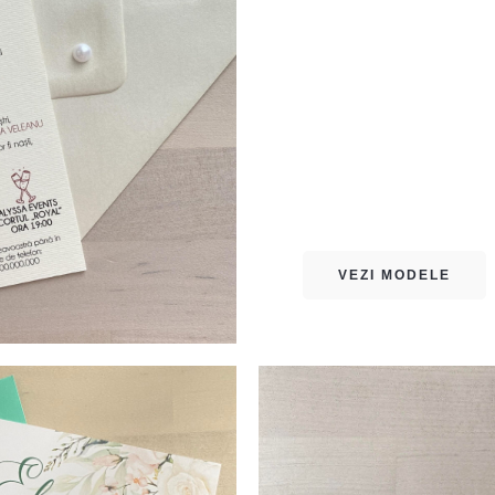
INVITAȚII greenery
VEZI MODELE