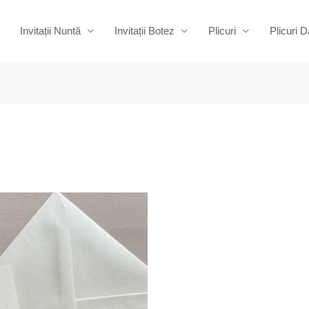
Invitații Nuntă
Invitații Botez
Plicuri
Plicuri D