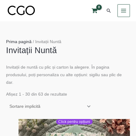
Skip
Search
to
content
Prima pagină
/ Invitații Nuntă
Invitații Nuntă
Invitații de nuntă cu plic și carton la alegere. În pagina
produsului, poți personaliza cu alte opțiuni: sigiliu sau plic de
dar.
Afișez 1 - 30 din 63 de rezultate
Click pentru opțiuni