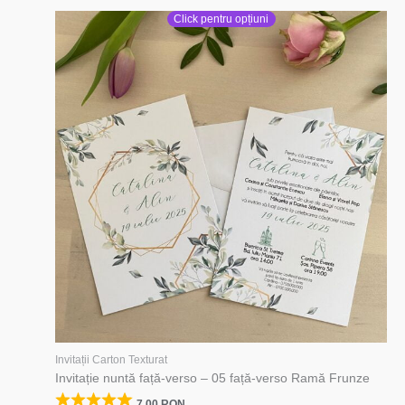
Click pentru opțiuni
Invitații Carton Texturat
Invitație nuntă față-verso – 05 față-verso Ramă Frunze
7,00
RON