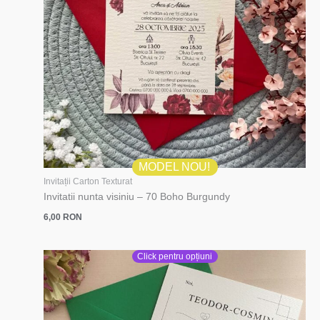
MODEL NOU!
Invitații Carton Texturat
Invitatii nunta visiniu – 70 Boho Burgundy
6,00
RON
Click pentru opțiuni