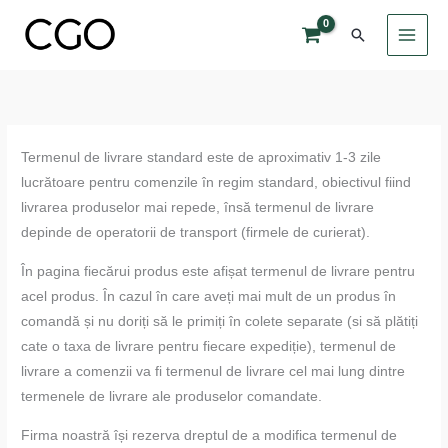
Skip
Search
to
content
Termenul de livrare standard este de aproximativ 1-3 zile
lucrătoare pentru comenzile în regim standard, obiectivul fiind
livrarea produselor mai repede, însă termenul de livrare
depinde de operatorii de transport (firmele de curierat).
În pagina fiecărui produs este afișat termenul de livrare pentru
acel produs. În cazul în care aveți mai mult de un produs în
comandă și nu doriți să le primiți în colete separate (si să plătiți
cate o taxa de livrare pentru fiecare expediție), termenul de
livrare a comenzii va fi termenul de livrare cel mai lung dintre
termenele de livrare ale produselor comandate.
Firma noastră își rezerva dreptul de a modifica termenul de