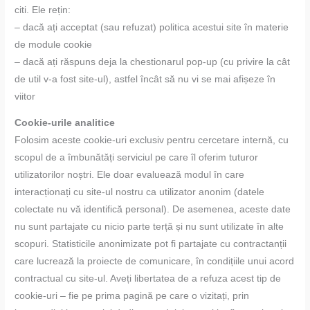
citi. Ele rețin:
– dacă ați acceptat (sau refuzat) politica acestui site în materie
de module cookie
– dacă ați răspuns deja la chestionarul pop-up (cu privire la cât
de util v-a fost site-ul), astfel încât să nu vi se mai afișeze în
viitor
Cookie-urile analitice
Folosim aceste cookie-uri exclusiv pentru cercetare internă, cu
scopul de a îmbunătăți serviciul pe care îl oferim tuturor
utilizatorilor noștri. Ele doar evaluează modul în care
interacționați cu site-ul nostru ca utilizator anonim (datele
colectate nu vă identifică personal). De asemenea, aceste date
nu sunt partajate cu nicio parte terță și nu sunt utilizate în alte
scopuri. Statisticile anonimizate pot fi partajate cu contractanții
care lucrează la proiecte de comunicare, în condițiile unui acord
contractual cu site-ul. Aveți libertatea de a refuza acest tip de
cookie-uri – fie pe prima pagină pe care o vizitați, prin