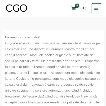
Skip
Search
to
content
Ce sunt cookie-urile?
Un „cookie” este un mic fișier text pe care un site îl plasează pe
calculatorul sau pe dispozitivul dumneavoastră mobil atunci
când îl accesați. Modulele cookie originale sunt instalate de
site-ul pe care îl vizitați. Ele pot fi citite doar de site-ul respectiv.
În plus, site-urile utilizează uneori servicii externe, care își
plasează propriile cookie-uri – acestea sunt modulele cookie de
la terți. Cookie-urile persistente sunt modulele cookie salvate pe
calculatorul dumneavoastră care, spre deosebire de cookie-
urile de sesiune, nu se șterg automat atunci când închideți
browserul. De fiecare dată când vizitați site-ul, veți fi invitat să
acceptați sau să refuzați cookie-urile. Scopul este de a permite