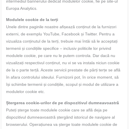
intermediul bannerului dedicat modulelor cookie, fie pe site-ul
Europa Analytics.
Modulele cookie de la terți
Unele dintre paginile noastre afișează conținut de la furnizori
externi, de exemplu YouTube, Facebook și Twitter. Pentru a
vizualiza conținutul de la terți, trebuie mai întâi să le acceptați
termenii și condițiile specifice – inclusiv politicile lor privind
modulele cookie, pe care nu le putem controla. Dar dacă nu
vizualizați respectivul conținut, nu vi se va instala niciun cookie
de la o parte terță. Aceste servicii prestate de părți terțe se află
în afara controlului siteului. Furnizorii pot, în orice moment, să
își schimbe termenii și condițiile, scopul și modul de utilizare a
modulelor cookie etc.
Ștergerea cookie-urilor de pe dispozitivul dumneavoastră
Puteți șterge toate modulele cookie care se află deja pe
dispozitivul dumneavoastră ștergând istoricul de navigare al
browserului. Operațiunea va șterge toate modulele cookie de