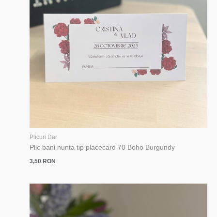
Plicuri Dar
Plic bani nunta tip placecard 70 Boho Burgundy
3,50
RON