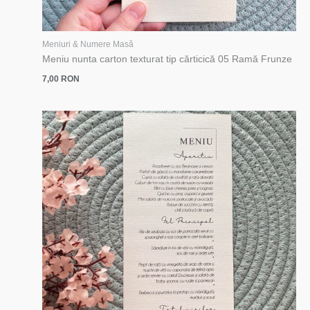
Meniuri & Numere Masă
Meniu nunta carton texturat tip cărticică 05 Ramă Frunze
7,00
RON