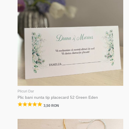
Plicuri Dar
Plic bani nunta tip placecard 52 Green Eden
3,50
RON