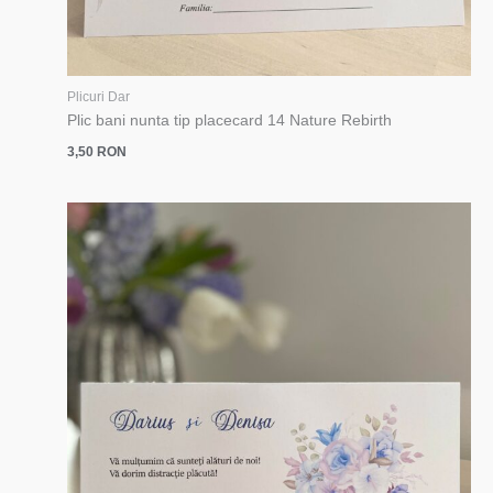
Plicuri Dar
Plic bani nunta tip placecard 14 Nature Rebirth
3,50
RON