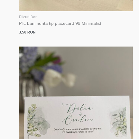
Plicuri Dar
Plic bani nunta tip placecard 99 Minimalist
3,50
RON