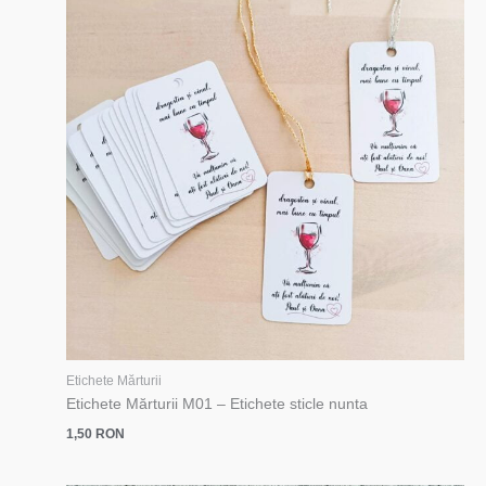
Etichete Mărturii
Etichete Mărturii M01 – Etichete sticle nunta
1,50
RON