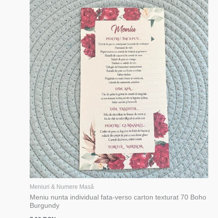
Meniuri & Numere Masă
Meniu nunta individual fata-verso carton texturat 70 Boho
Burgundy