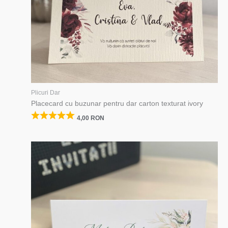
Plicuri Dar
Placecard cu buzunar pentru dar carton texturat ivory
4,00
RON