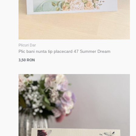
Plicuri Dar
Plic bani nunta tip placecard 47 Summer Dream
3,50
RON