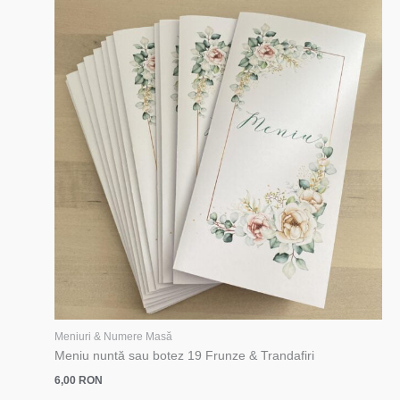
Meniuri & Numere Masă
Meniu nuntă sau botez 19 Frunze & Trandafiri
6,00
RON