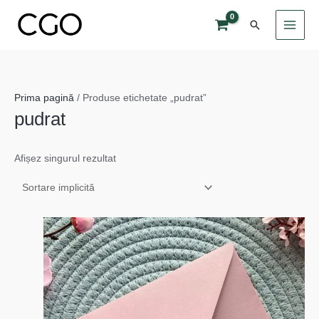
Skip
Search
to
content
Prima pagină
/ Produse etichetate „pudrat”
pudrat
Afișez singurul rezultat