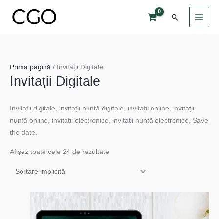
Skip
Search
to
content
Prima pagină
/ Invitații Digitale
Invitații Digitale
Invitatii digitale,
invitații nuntă digitale, invitatii online, invitații
nuntă online, invitații electronice, invitații nuntă electronice, Save
the date.
Afișez toate cele 24 de rezultate