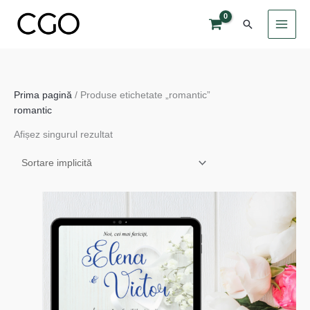
Skip
Search
to
content
Prima pagină
/ Produse etichetate „romantic”
romantic
Afișez singurul rezultat