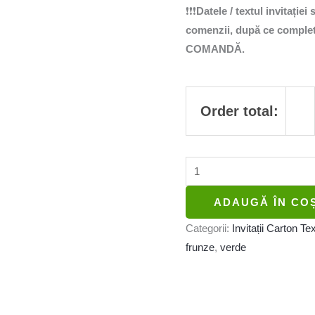
❗❗❗
Datele / textul invitației
comenzii, după ce completa
COMANDĂ.
Order total:
ADAUGĂ ÎN CO
Categorii:
Invitații Carton Te
frunze
,
verde