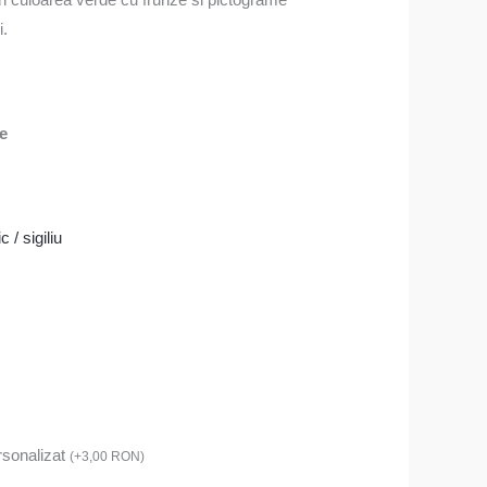
i.
re
c / sigiliu
rsonalizat
(
+
3,00
RON
)