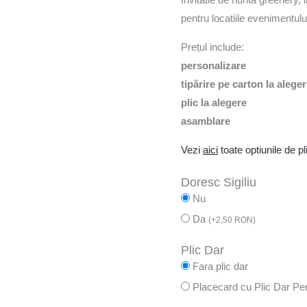
pentru locatiile evenimentulu
Prețul include:
personalizare
tipărire pe carton la alege
plic la alegere
asamblare
Vezi
aici
toate optiunile de pli
Doresc Sigiliu
Nu
Da
(
+
2,50
RON
)
Plic Dar
Fara plic dar
Placecard cu Plic Dar Pe