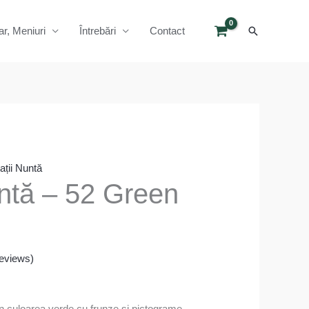
Search
ar, Meniuri
Întrebări
Contact
tații Nuntă
nuntă – 52 Green
eviews)
 in culoarea verde cu frunze si pictograme