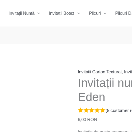
Invitații Nuntă
Invitații Botez
Plicuri
Plicuri D
Cantitate
Invitații
nuntă
-
Invitații Carton Texturat
,
Invi
Invitații 
52
Green
Eden
Eden
(
8
customer r
6,00
RON
Invitatie de nunta greenery,