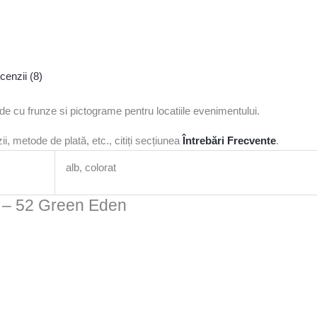
cenzii (8)
rde cu frunze si pictograme pentru locatiile evenimentului.
i, metode de plată, etc., citiți secțiunea
Întrebări Frecvente
.
alb, colorat
tă – 52 Green Eden