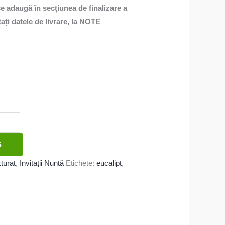
 se adaugă în secțiunea de finalizare a
ți datele de livrare, la NOTE
Ș
xturat
,
Invitații Nuntă
Etichete:
eucalipt
,