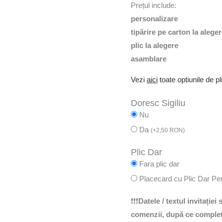
Prețul include:
personalizare
tipărire pe carton la alege
plic la alegere
asamblare
Vezi
aici
toate optiunile de pli
Doresc Sigiliu
Nu
Da
(
+
2,50
RON
)
Plic Dar
Fara plic dar
Placecard cu Plic Dar Pe
❗❗❗
Datele / textul invitației
comenzii, după ce completa