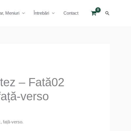
Search
ar, Meniuri
Întrebări
Contact
Botez – Fată02
față-verso
z, față-verso.