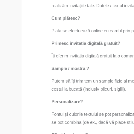
realizăm invitațiile tale. Datele / textul in
Cum plătesc?
Plata se efectuează online cu cardul prin 
Primesc invitația digitală gratuit?
Îți oferim invitația digitală gratuit la o co
Sample / mostra ?
Putem să îți trimitem un sample fizic al mo
costul la bucată (inclusiv plicuri, sigilii).
Personalizare?
Fontul și culorile textului se pot personaliz
se pot combina (de ex., dacă vă place stilul