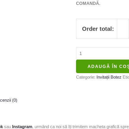
COMANDĂ.
Order total:
ADAUGĂ ÎN CO
Categorie:
Invitații Botez
Eti
cenzii (0)
ok
sau
Instagram
, urmând ca noi să îți trimitem macheta grafică sp