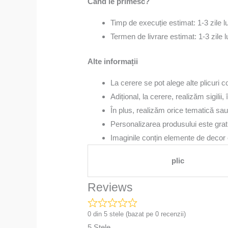
Când le primesc?
Timp de execuție estimat: 1-3 zile 
Termen de livrare estimat: 1-3 zile 
Alte informații
La cerere se pot alege alte plicuri c
Adițional, la cerere, realizăm sigili
În plus, realizăm orice tematică sau
Personalizarea produsului este gratui
Imaginile conțin elemente de decor c
plic
Reviews
0 din 5 stele (bazat pe 0 recenzii)
5 Stele