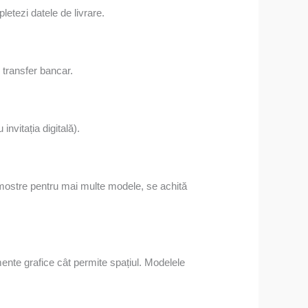
letezi datele de livrare.
 transfer bancar.
invitația digitală).
ti mostre pentru mai multe modele, se achită
mente grafice cât permite spațiul. Modelele