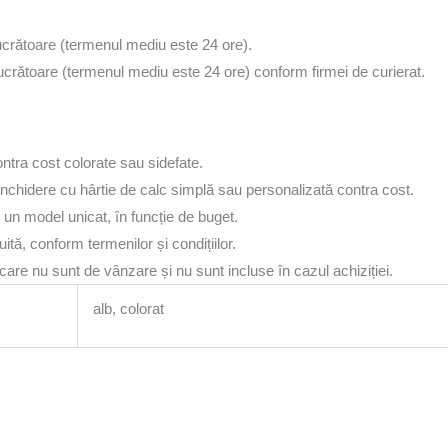
lucrătoare (termenul mediu este 24 ore).
lucrătoare (termenul mediu este 24 ore) conform firmei de curierat.
ontra cost colorate sau sidefate.
i, închidere cu hârtie de calc simplă sau personalizată contra cost.
 un model unicat, în funcție de buget.
tă, conform termenilor și condițiilor.
are nu sunt de vânzare și nu sunt incluse în cazul achiziției.
alb, colorat