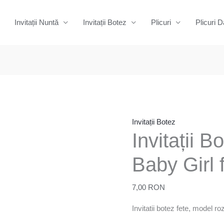
Invitații Nuntă
Invitații Botez
Plicuri
Plicuri D
Cantitate
Invitații
Botez
-
Invitații Botez
Invitații 
Fată02
Baby
Baby Girl 
Girl
față-
7,00
RON
verso
Invitatii botez fete, model ro