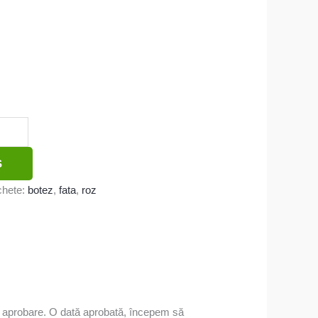
Ș
chete:
botez
,
fata
,
roz
re aprobare. O dată aprobată, începem să