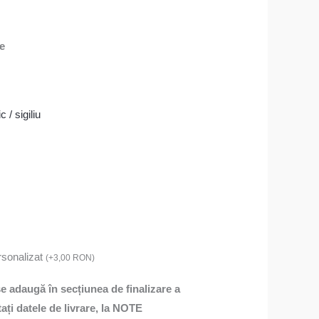
re
c / sigiliu
rsonalizat
(
+
3,00
RON
)
 se adaugă în secțiunea de finalizare a
ți datele de livrare, la NOTE