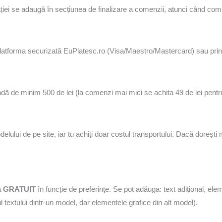
vitației se adaugă în secțiunea de finalizare a comenzii, atunci când comp
platforma securizată EuPlatesc.ro (Visa/Maestro/Mastercard) sau prin
mandă de minim 500 de lei (la comenzi mai mici se achita 49 de lei pentru 
delului de pe site, iar tu achiți doar costul transportului. Dacă doreș
a
GRATUIT
în funcție de preferințe. Se pot adăuga: text adițional, ele
 textului dintr-un model, dar elementele grafice din alt model).