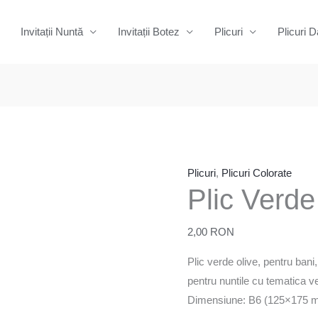
Invitații Nuntă
Invitații Botez
Plicuri
Plicuri D
Cantitate
Plic
Verde
Olive
Plicuri
,
Plicuri Colorate
Plic Verde
140
gr.
2,00
RON
Plic verde olive, pentru bani, 
pentru nuntile cu tematica ve
Dimensiune: B6 (125×175 