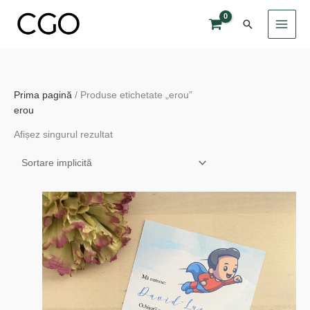
Skip
Search
to
content
Prima pagină
/ Produse etichetate „erou”
erou
Afișez singurul rezultat