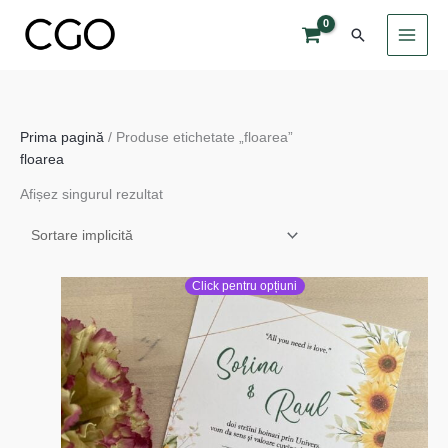
Skip
Search
to
content
Prima pagină
/ Produse etichetate „floarea”
floarea
Afișez singurul rezultat
Click pentru opțiuni