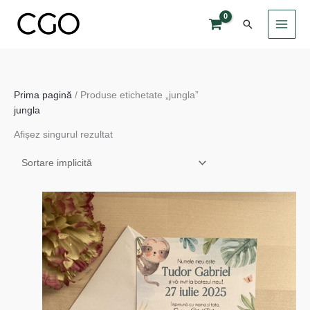
Skip
Search
to
content
Prima pagină
/ Produse etichetate „jungla”
jungla
Afișez singurul rezultat