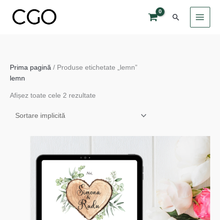
Skip
Search
to
content
Prima pagină
/ Produse etichetate „lemn”
lemn
Afișez toate cele 2 rezultate