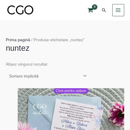
Skip
Search
to
content
Prima pagină
/ Produse etichetate „nuntez”
nuntez
Afișez singurul rezultat
Click pentru opțiuni