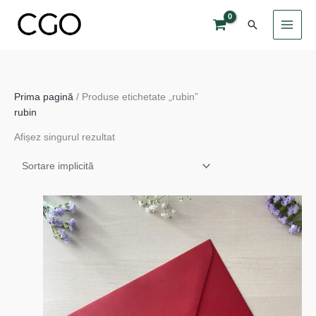
Skip
Search
to
content
Prima pagină
/ Produse etichetate „rubin”
rubin
Afișez singurul rezultat