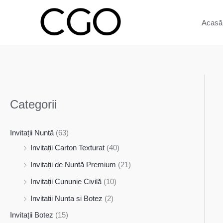
Skip
to
Acasă
content
Categorii
Invitații Nuntă
(63)
Invitații Carton Texturat
(40)
Invitații de Nuntă Premium
(21)
Invitații Cununie Civilă
(10)
Invitatii Nunta si Botez
(2)
Invitații Botez
(15)