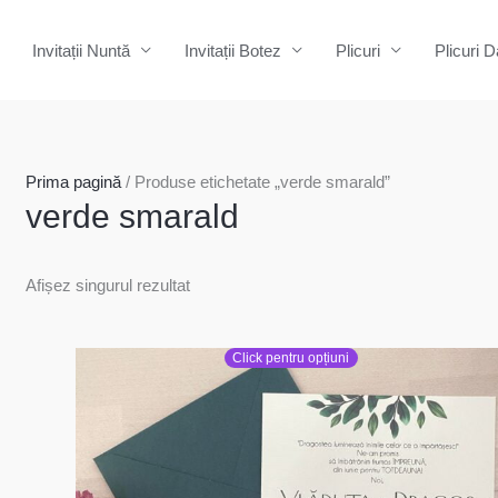
Invitații Nuntă
Invitații Botez
Plicuri
Plicuri D
Prima pagină
/ Produse etichetate „verde smarald”
verde smarald
Afișez singurul rezultat
Click pentru opțiuni