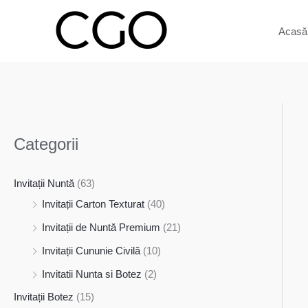
Skip
to
Acasă
content
Categorii
Invitații Nuntă
(63)
Invitații Carton Texturat
(40)
Invitații de Nuntă Premium
(21)
Invitații Cununie Civilă
(10)
Invitatii Nunta si Botez
(2)
Invitații Botez
(15)