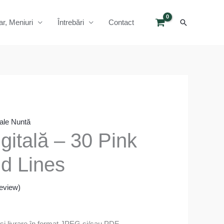
Search
ar, Meniuri
Întrebări
Contact
itale Nuntă
igitală – 30 Pink
d Lines
eview)
 si livrare în format JPEG și/sau PDF.