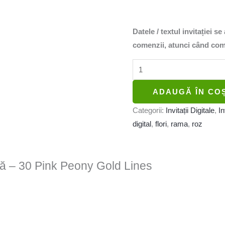
Datele / textul invitației s
comenzii, atunci când comp
ADAUGĂ ÎN CO
Categorii:
Invitații Digitale
,
In
digital
,
flori
,
rama
,
roz
tală – 30 Pink Peony Gold Lines