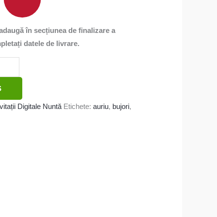
e adaugă în secțiunea de finalizare a
letați datele de livrare.
Ș
vitații Digitale Nuntă
Etichete:
auriu
,
bujori
,