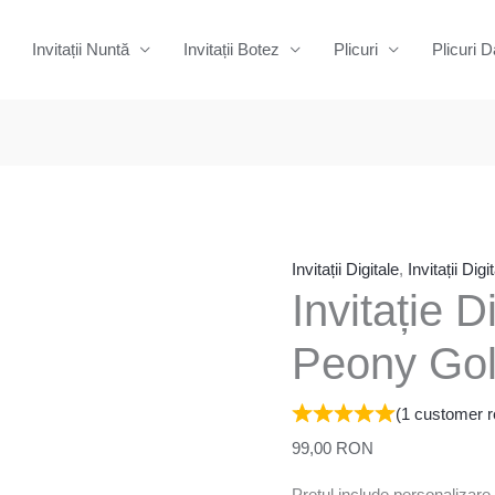
Invitații Nuntă
Invitații Botez
Plicuri
Plicuri D
Cantitate
Invitație
Digitală
-
Invitații Digitale
,
Invitații Dig
Invitație D
30
Pink
Peony Gol
Peony
Gold
(
1
customer r
Lines
99,00
RON
Prețul include personalizare