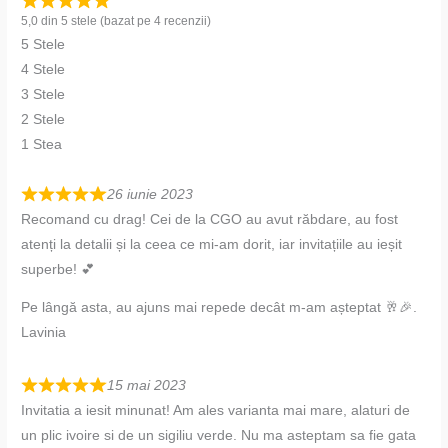
5,0 din 5 stele (bazat pe 4 recenzii)
5 Stele
4 Stele
3 Stele
2 Stele
1 Stea
26 iunie 2023
Recomand cu drag! Cei de la CGO au avut răbdare, au fost
atenți la detalii și la ceea ce mi-am dorit, iar invitațiile au ieșit
superbe! 💕
Pe lângă asta, au ajuns mai repede decât m-am așteptat 🥂🎉.
Lavinia
15 mai 2023
Invitatia a iesit minunat! Am ales varianta mai mare, alaturi de
un plic ivoire si de un sigiliu verde. Nu ma asteptam sa fie gata