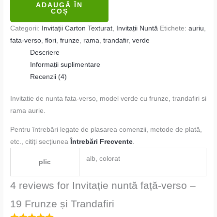
ADAUGĂ ÎN
COȘ
Categorii:
Invitații Carton Texturat
,
Invitații Nuntă
Etichete:
auriu
,
fata-verso
,
flori
,
frunze
,
rama
,
trandafir
,
verde
Descriere
Informații suplimentare
Recenzii (4)
Invitatie de nunta fata-verso, model verde cu frunze, trandafiri si
rama aurie.
Pentru întrebări legate de plasarea comenzii, metode de plată,
etc., citiți secțiunea
Întrebări Frecvente
.
alb, colorat
plic
4 reviews for
Invitație nuntă față-verso –
19 Frunze și Trandafiri