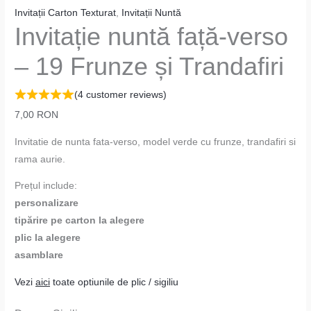
Invitații Carton Texturat
,
Invitații Nuntă
Invitație nuntă față-verso
– 19 Frunze și Trandafiri
(
4
customer reviews)
7,00
RON
Invitatie de nunta fata-verso, model verde cu frunze, trandafiri si
rama aurie.
Prețul include:
personalizare
tipărire pe carton la alegere
plic la alegere
asamblare
Vezi
aici
toate optiunile de plic / sigiliu