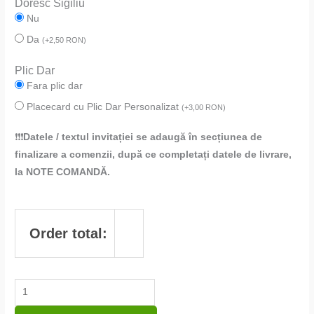
Doresc Sigiliu
Nu
Da
(
+
2,50
RON
)
Plic Dar
Fara plic dar
Placecard cu Plic Dar Personalizat
(
+
3,00
RON
)
❗❗❗
Datele / textul invitației se adaugă în secțiunea de
finalizare a comenzii, după ce completați datele de livrare,
la NOTE COMANDĂ.
Order total: