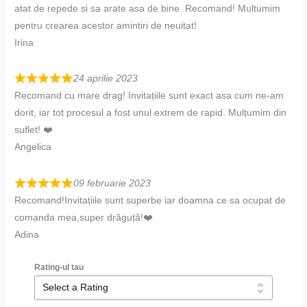
atat de repede si sa arate asa de bine. Recomand! Multumim
pentru crearea acestor amintiri de neuitat!
Irina
24 aprilie 2023
Recomand cu mare drag! Invitațiile sunt exact asa cum ne-am
dorit, iar tot procesul a fost unul extrem de rapid. Mulțumim din
suflet! ❤️
Angelica
09 februarie 2023
Recomand!Invitațiile sunt superbe iar doamna ce sa ocupat de
comanda mea,super drăguță!❤️
Adina
Rating-ul tau