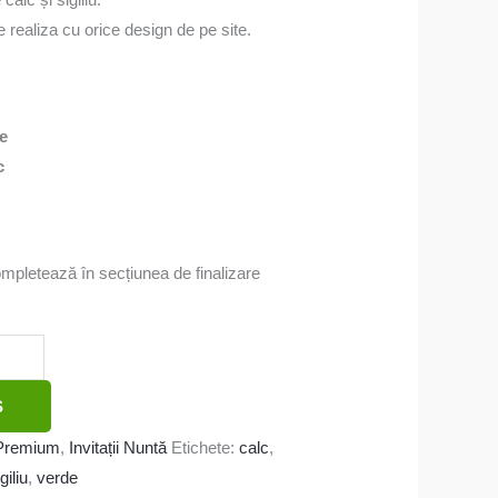
realiza cu orice design de pe site.
re
c
ompletează în secțiunea de finalizare
Ș
ă Premium
,
Invitații Nuntă
Etichete:
calc
,
giliu
,
verde