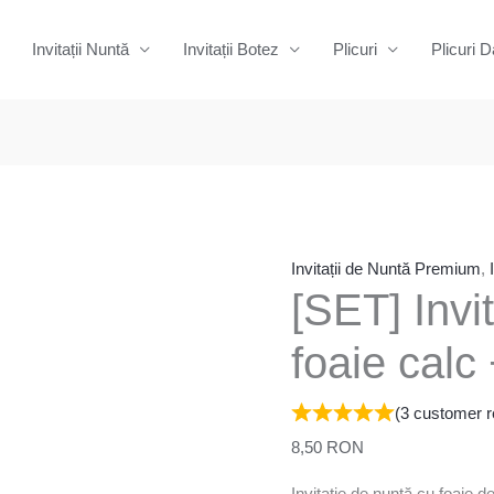
Invitații Nuntă
Invitații Botez
Plicuri
Plicuri D
Cantitate
[SET]
Invitație
nuntă
Invitații de Nuntă Premium
,
[SET] Invi
+
foaie
foaie calc 
calc
+
(
3
customer r
sigiliu
8,50
RON
Invitație de nuntă cu foaie de 