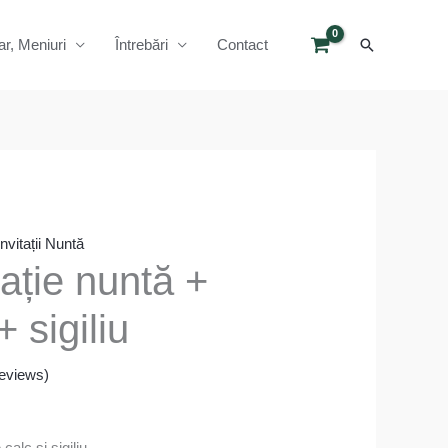
Search
ar, Meniuri
Întrebări
Contact
Invitații Nuntă
tație nuntă +
+ sigiliu
eviews)
calc și sigiliu.