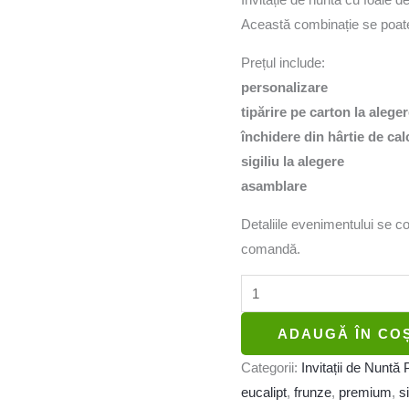
Această combinație se poate 
Prețul include:
personalizare
tipărire pe carton la alege
închidere din hârtie de cal
sigiliu la alegere
asamblare
Detaliile evenimentului se c
comandă.
ADAUGĂ ÎN CO
Categorii:
Invitații de Nunt
eucalipt
,
frunze
,
premium
,
si