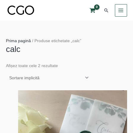
Skip
Search
to
content
Prima pagină
/ Produse etichetate „calc”
calc
Afișez toate cele 2 rezultate