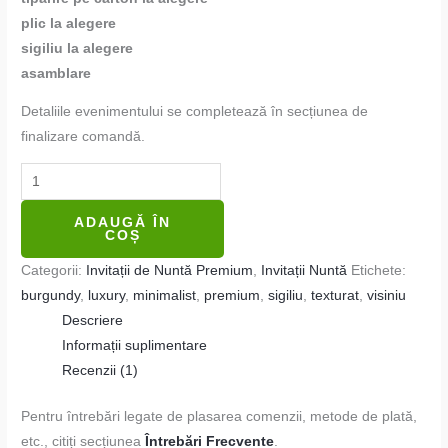
plic la alegere
sigiliu la alegere
asamblare
Detaliile evenimentului se completează în secțiunea de
finalizare comandă.
ADAUGĂ ÎN
COȘ
Categorii:
Invitații de Nuntă Premium
,
Invitații Nuntă
Etichete:
burgundy
,
luxury
,
minimalist
,
premium
,
sigiliu
,
texturat
,
visiniu
Descriere
Informații suplimentare
Recenzii (1)
Pentru întrebări legate de plasarea comenzii, metode de plată,
etc., citiți secțiunea
Întrebări Frecvente
.