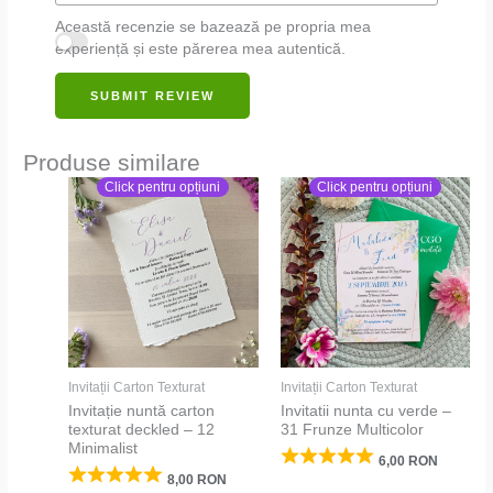
Această recenzie se bazează pe propria mea
experiență și este părerea mea autentică.
SUBMIT REVIEW
Produse similare
Click pentru opțiuni
Click pentru opțiuni
Invitații Carton Texturat
Invitații Carton Texturat
Invitație nuntă carton
Invitatii nunta cu verde –
texturat deckled – 12
31 Frunze Multicolor
Minimalist
6,00
RON
8,00
RON