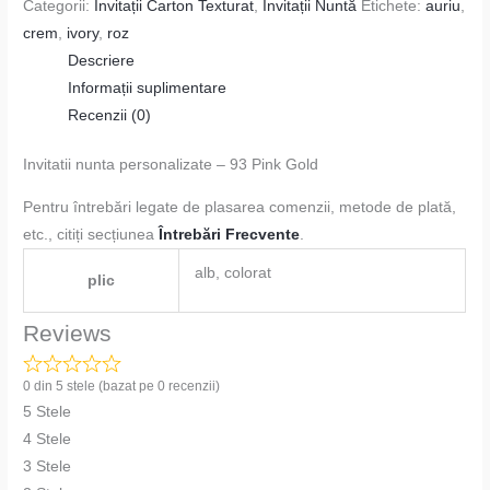
Categorii:
Invitații Carton Texturat
,
Invitații Nuntă
Etichete:
auriu
,
crem
,
ivory
,
roz
Descriere
Informații suplimentare
Recenzii (0)
Invitatii nunta personalizate – 93 Pink Gold
Pentru întrebări legate de plasarea comenzii, metode de plată,
etc., citiți secțiunea
Întrebări Frecvente
.
alb, colorat
plic
Reviews
0 din 5 stele (bazat pe 0 recenzii)
5 Stele
4 Stele
3 Stele