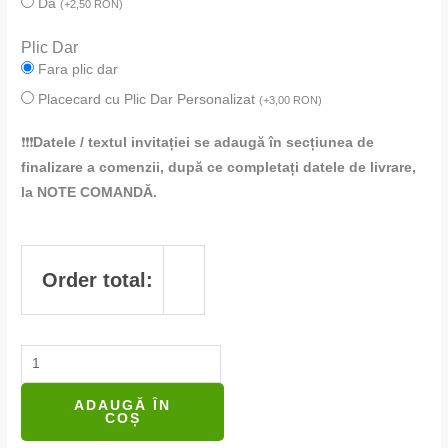
Da
(
+
2,50
RON
)
Plic Dar
Fara plic dar
Placecard cu Plic Dar Personalizat
(
+
3,00
RON
)
❗❗❗
Datele / textul invitației se adaugă în secțiunea de
finalizare a comenzii, după ce completați datele de livrare,
la NOTE COMANDĂ.
Order total:
ADAUGĂ ÎN
COȘ