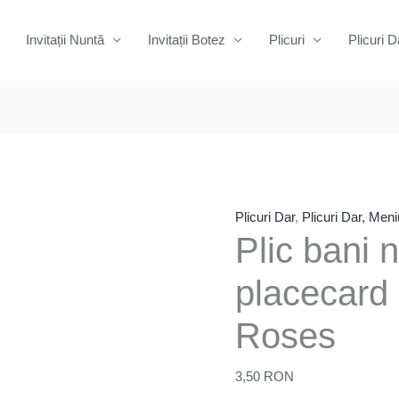
Invitații Nuntă
Invitații Botez
Plicuri
Plicuri D
Cantitate
Plic
bani
nunta
Plicuri Dar
,
Plicuri Dar, Meni
Plic bani n
tip
placecard
placecard
17
Orange
Roses
Roses
3,50
RON