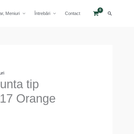
Search
ar, Meniuri
Întrebări
Contact
uri
unta tip
 17 Orange