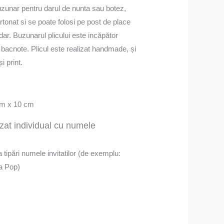
buzunar pentru darul de nunta sau botez,
artonat si se poate folosi pe post de place
 dar. Buzunarul plicului este incăpător
 bacnote. Plicul este realizat handmade, și
i print.
cm x 10 cm
izat individual cu numele
va tipări numele invitatilor (de exemplu:
ia Pop)