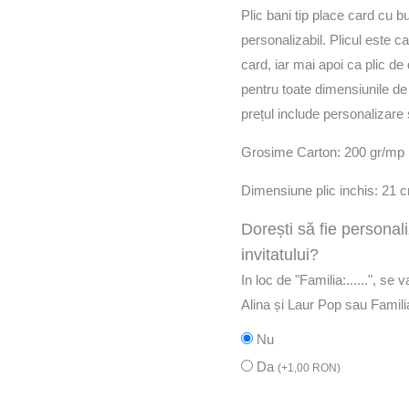
Plic bani tip place card cu 
personalizabil. Plicul este c
card, iar mai apoi ca plic de
pentru toate dimensiunile de
prețul include personalizare ș
Grosime Carton: 200 gr/mp
Dimensiune plic inchis: 21 
Dorești să fie personal
invitatului?
In loc de "Familia:......", se 
Alina și Laur Pop sau Famil
Nu
Da
(
+
1,00
RON
)