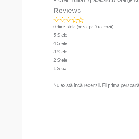
Plic bani nunta tip placecard 17 Orange R
Reviews
0 din 5 stele (bazat pe 0 recenzii)
5 Stele
4 Stele
3 Stele
2 Stele
1 Stea
Nu există încă recenzii. Fii prima persoan