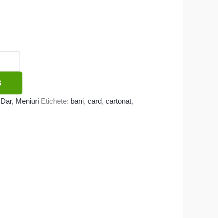
Ș
i Dar, Meniuri
Etichete:
bani
,
card
,
cartonat
,