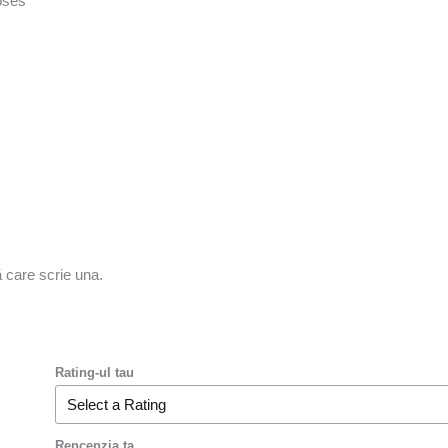
oses
ă care scrie una.
Rating-ul tau
Rencenzia ta