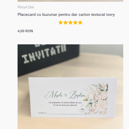
Plicuri Dar
Placecard cu buzunar pentru dar carton texturat ivory
4,00
RON