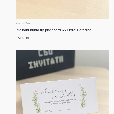
Plicuri Dar
Plic bani nunta tip placecard 65 Floral Paradise
3,50
RON