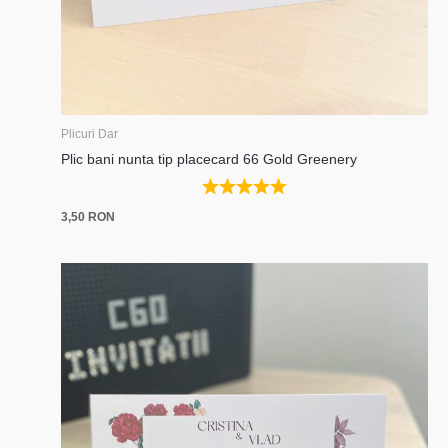
Plicuri Dar
Plic bani nunta tip placecard 66 Gold Greenery
3,50
RON