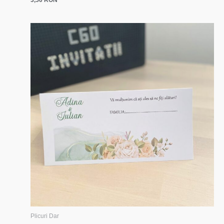
3,50
RON
Plicuri Dar