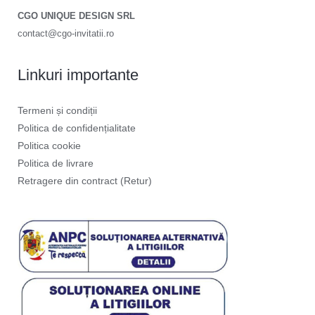
CGO UNIQUE DESIGN SRL
contact@cgo-invitatii.ro
Linkuri importante
Termeni și condiții
Politica de confidențialitate
Politica cookie
Politica de livrare
Retragere din contract (Retur)