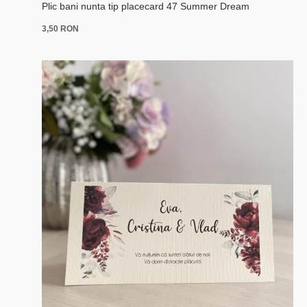
Plic bani nunta tip placecard 47 Summer Dream
3,50
RON