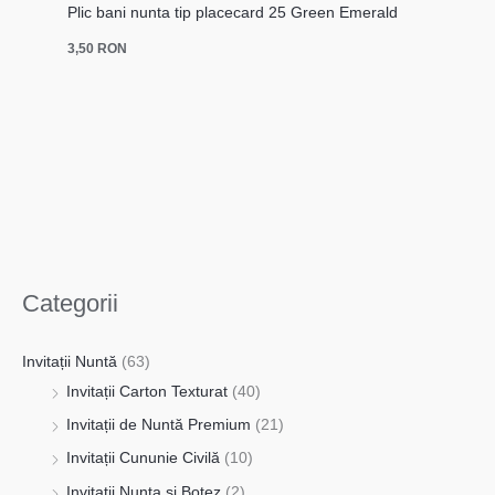
Plic bani nunta tip placecard 25 Green Emerald
3,50
RON
Categorii
Invitații Nuntă
(63)
Invitații Carton Texturat
(40)
Invitații de Nuntă Premium
(21)
Invitații Cununie Civilă
(10)
Invitatii Nunta si Botez
(2)