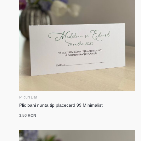
Plicuri Dar
Plic bani nunta tip placecard 99 Minimalist
3,50
RON