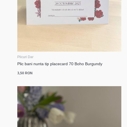
Plicuri Dar
Plic bani nunta tip placecard 70 Boho Burgundy
3,50
RON