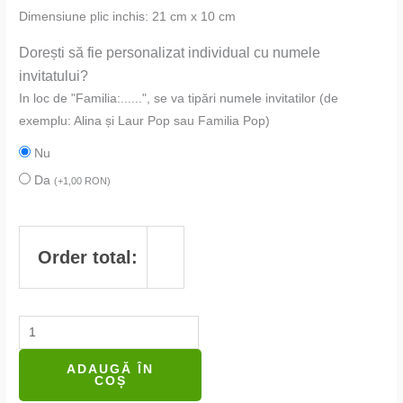
Dimensiune plic inchis: 21 cm x 10 cm
Dorești să fie personalizat individual cu numele
invitatului?
In loc de "Familia:......", se va tipări numele invitatilor (de
exemplu: Alina și Laur Pop sau Familia Pop)
Nu
Da
(
+
1,00
RON
)
Order total:
ADAUGĂ ÎN
COȘ