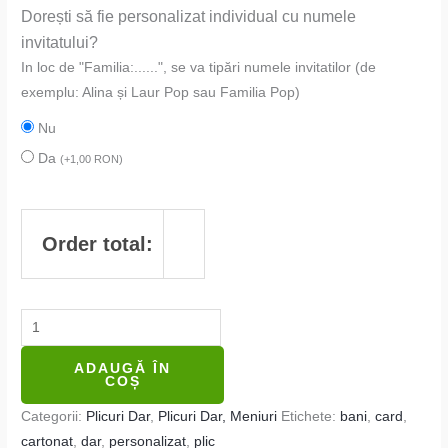
Dorești să fie personalizat individual cu numele
invitatului?
In loc de "Familia:......", se va tipări numele invitatilor (de
exemplu: Alina și Laur Pop sau Familia Pop)
Nu
Da
(
+
1,00
RON
)
Order total:
ADAUGĂ ÎN
COȘ
Categorii:
Plicuri Dar
,
Plicuri Dar, Meniuri
Etichete:
bani
,
card
,
cartonat
,
dar
,
personalizat
,
plic