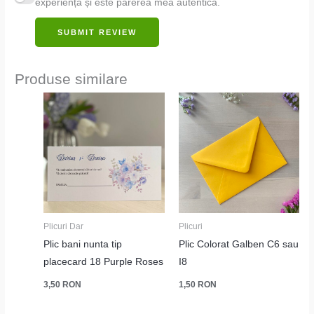
experiență și este părerea mea autentică.
SUBMIT REVIEW
Produse similare
Plicuri Dar
Plicuri
Plic bani nunta tip
Plic Colorat Galben C6 sau
placecard 18 Purple Roses
I8
3,50
RON
1,50
RON