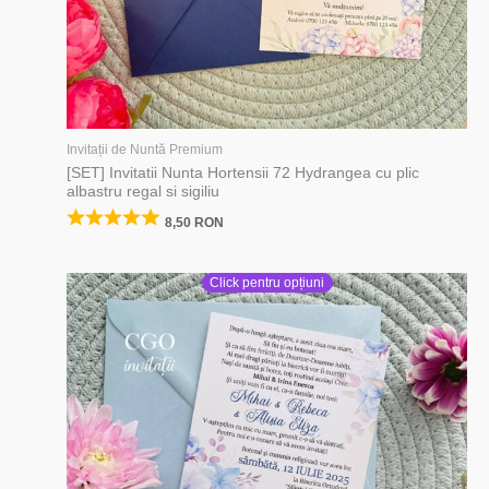
Invitații de Nuntă Premium
[SET] Invitatii Nunta Hortensii 72 Hydrangea cu plic
albastru regal si sigiliu
8,50
RON
Click pentru opțiuni