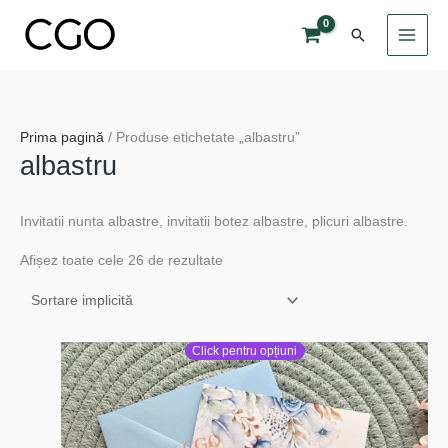
Skip
Search
to
content
Prima pagină
/ Produse etichetate „albastru”
albastru
Invitatii nunta albastre, invitatii botez albastre, plicuri albastre.
Afișez toate cele 26 de rezultate
Click pentru opțiuni