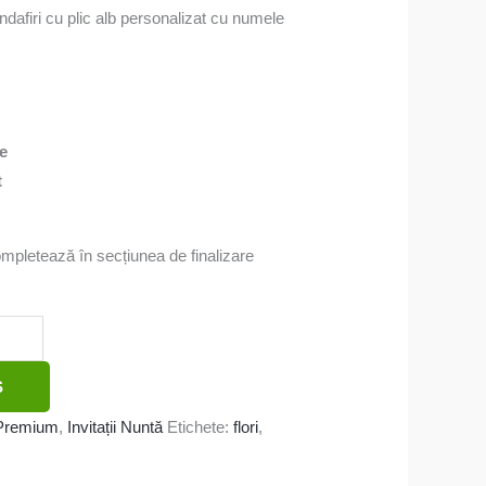
ndafiri cu plic alb personalizat cu numele
.
re
t
ompletează în secțiunea de finalizare
Ș
ă Premium
,
Invitații Nuntă
Etichete:
flori
,