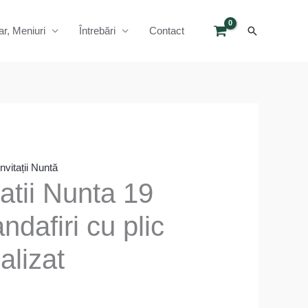
Search
ar, Meniuri
Întrebări
Contact
Invitații Nuntă
tatii Nunta 19
ndafiri cu plic
alizat