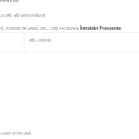
cu plic alb personalizat
i, metode de plată, etc., citiți secțiunea
Întrebări Frecvente
.
alb, colorat
ă care scrie una.