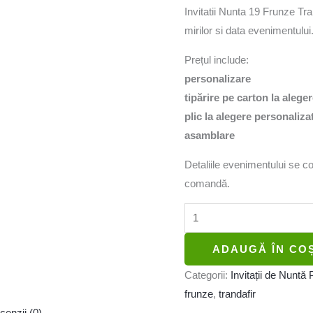
Invitatii Nunta 19 Frunze Tra
mirilor si data evenimentului
Prețul include:
personalizare
tipărire pe carton la alege
plic la alegere personaliza
asamblare
Detaliile evenimentului se c
comandă.
ADAUGĂ ÎN CO
Categorii:
Invitații de Nunt
frunze
,
trandafir
cenzii (0)