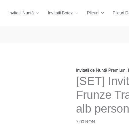
Invitații Nuntă
Invitații Botez
Plicuri
Plicuri D
Cantitate
[SET]
Invitatii
Nunta
Invitații de Nuntă Premium
,
[SET] Invi
19
Frunze
Frunze Tra
Trandafiri
cu
alb person
plic
alb
7,00
RON
personalizat