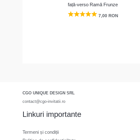
față-verso Ramă Frunze
7,00
RON
CGO UNIQUE DESIGN SRL
contact@cgo-invitatii.ro
Linkuri importante
Termeni și condiții