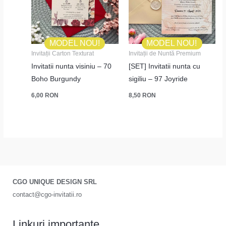
MODEL NOU!
MODEL NOU!
Invitații Carton Texturat
Invitații de Nuntă Premium
Invitatii nunta visiniu – 70
[SET] Invitatii nunta cu
Boho Burgundy
sigiliu – 97 Joyride
6,00
RON
8,50
RON
CGO UNIQUE DESIGN SRL
contact@cgo-invitatii.ro
Linkuri importante