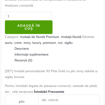
finalizare comandă.
ADAUGĂ ÎN
COȘ
Categorii:
Invitații de Nuntă Premium
,
Invitații Nuntă
Etichete:
auriu
,
crem
,
ivory
,
luxury
,
premium
,
roz
,
sigiliu
Descriere
Informații suplimentare
Recenzii (0)
[SET] Invitatii personalizate 93 Pink Gold cu plic ivory sidefat și
sigiliu bronze
Pentru întrebări legate de plasarea comenzii, metode de plată,
etc., citiți secțiunea
Întrebări Frecvente
.
alb, colorat
plic