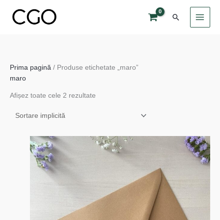
Skip
Search
to
content
Prima pagină
/ Produse etichetate „maro”
maro
Afișez toate cele 2 rezultate