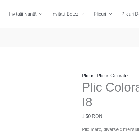
Invitații Nuntă
Invitații Botez
Plicuri
Plicuri D
Cantitate
Plic
Colorat
Maro
Plicuri
,
Plicuri Colorate
Plic Colo
C6
sau
I8
I8
1,50
RON
Plic maro, diverse dimensiuni, 