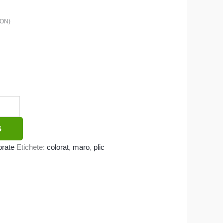
ON
)
Ș
orate
Etichete:
colorat
,
maro
,
plic