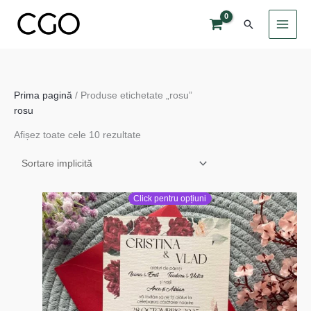
Skip
Search
to
content
Prima pagină
/ Produse etichetate „rosu”
rosu
Afișez toate cele 10 rezultate
Click pentru opțiuni