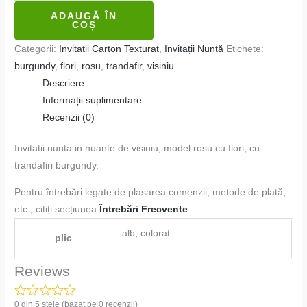
ADAUGĂ ÎN
COȘ
Categorii:
Invitații Carton Texturat
,
Invitații Nuntă
Etichete:
burgundy
,
flori
,
rosu
,
trandafir
,
visiniu
Descriere
Informații suplimentare
Recenzii (0)
Invitatii nunta in nuante de visiniu, model rosu cu flori, cu
trandafiri burgundy.
Pentru întrebări legate de plasarea comenzii, metode de plată,
etc., citiți secțiunea
Întrebări Frecvente
.
alb, colorat
plic
Reviews
0 din 5 stele (bazat pe 0 recenzii)