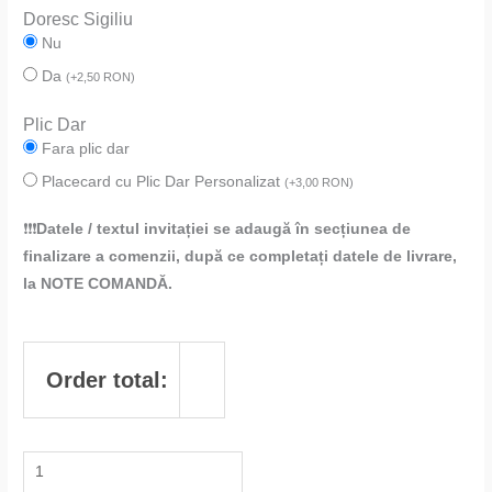
Doresc Sigiliu
Nu
Da
(
+
2,50
RON
)
Plic Dar
Fara plic dar
Placecard cu Plic Dar Personalizat
(
+
3,00
RON
)
❗❗❗
Datele / textul invitației se adaugă în secțiunea de
finalizare a comenzii, după ce completați datele de livrare,
la NOTE COMANDĂ.
Order total: