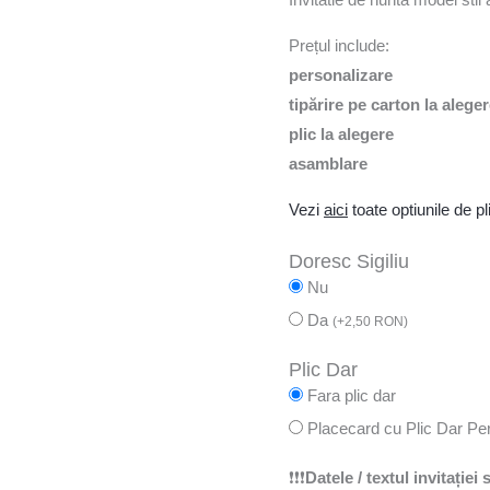
Prețul include:
personalizare
tipărire pe carton la alege
plic la alegere
asamblare
Vezi
aici
toate optiunile de pli
Doresc Sigiliu
Nu
Da
(
+
2,50
RON
)
Plic Dar
Fara plic dar
Placecard cu Plic Dar Pe
❗❗❗
Datele / textul invitației