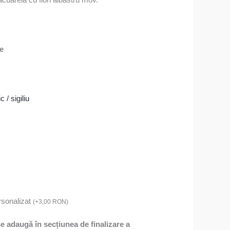
re
c / sigiliu
rsonalizat
(
+
3,00
RON
)
 se adaugă în secțiunea de finalizare a