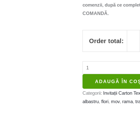
comenzii, după ce completa
COMANDĂ.
Order total:
ADAUGĂ ÎN CO
Categorii:
Invitații Carton Te
albastru
,
flori
,
mov
,
rama
,
tr