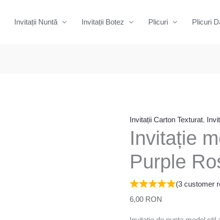
Invitații Nuntă
Invitații Botez
Plicuri
Plicuri D
Cantitate
Invitație
modernă
-
Invitații Carton Texturat
,
Invi
Invitație 
18
Purple
Purple Ro
Roses
(
3
customer r
6,00
RON
Invitatie de nunta model stil