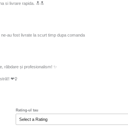
 si livrare rapida. 🔝🔝
si ne-au fost livrate la scurt timp dupa comanda
, răbdare și profesionalism! ✨
ră!! ❤️‍♀️
Rating-ul tau