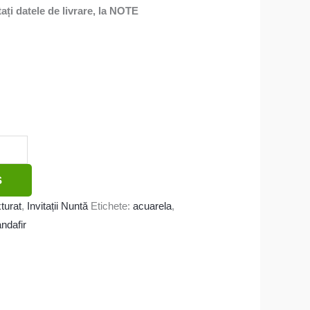
ți datele de livrare, la NOTE
Ș
xturat
,
Invitații Nuntă
Etichete:
acuarela
,
andafir