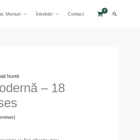
Search
ar, Meniuri
Întrebări
Contact
tații Nuntă
modernă – 18
ses
eviews)
 acuarela cu flori albastru mov.