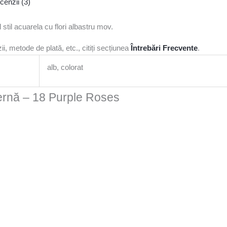
cenzii (3)
 stil acuarela cu flori albastru mov.
i, metode de plată, etc., citiți secțiunea
Întrebări Frecvente
.
alb, colorat
dernă – 18 Purple Roses