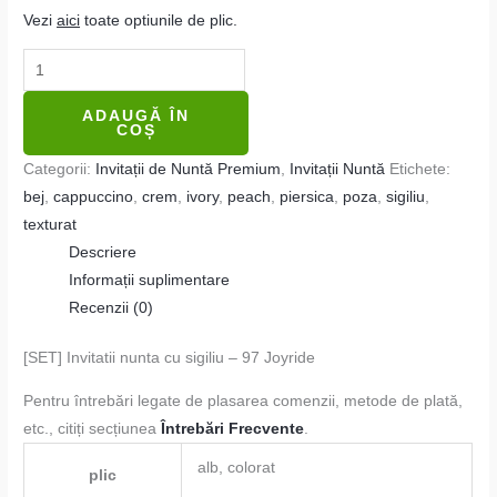
Vezi
aici
toate optiunile de plic.
ADAUGĂ ÎN
COȘ
Categorii:
Invitații de Nuntă Premium
,
Invitații Nuntă
Etichete:
bej
,
cappuccino
,
crem
,
ivory
,
peach
,
piersica
,
poza
,
sigiliu
,
texturat
Descriere
Informații suplimentare
Recenzii (0)
[SET] Invitatii nunta cu sigiliu – 97 Joyride
Pentru întrebări legate de plasarea comenzii, metode de plată,
etc., citiți secțiunea
Întrebări Frecvente
.
alb, colorat
plic