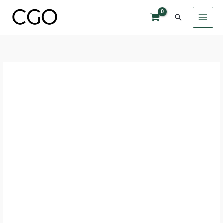
Skip
Search
to
content
Cantitate
[SET]
Invitatii
nunta
cu
sigiliu
-
97
Joyride