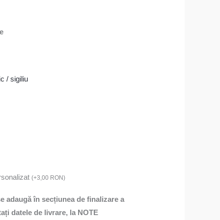
re
c / sigiliu
rsonalizat
(
+
3,00
RON
)
 se adaugă în secțiunea de finalizare a
ți datele de livrare, la NOTE