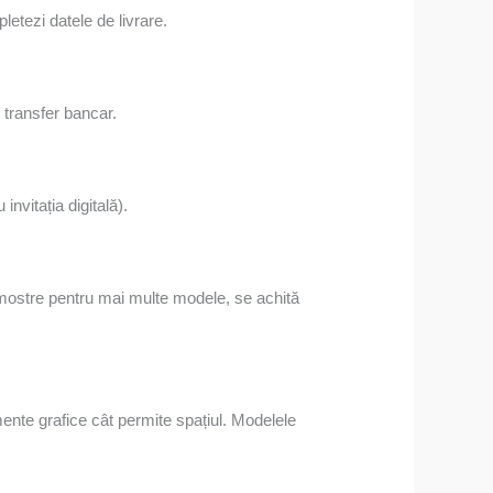
letezi datele de livrare.
 transfer bancar.
invitația digitală).
ti mostre pentru mai multe modele, se achită
mente grafice cât permite spațiul. Modelele