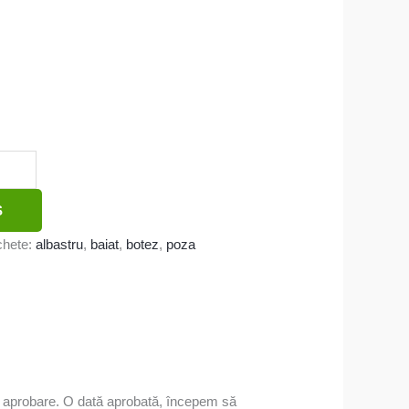
Ș
chete:
albastru
,
baiat
,
botez
,
poza
re aprobare. O dată aprobată, începem să