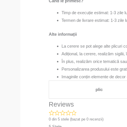
Când le primesc?
Timp de execuție estimat: 1-3 zile 
Termen de livrare estimat: 1-3 zile 
Alte informații
La cerere se pot alege alte plicuri c
Adițional, la cerere, realizăm sigili
În plus, realizăm orice tematică sau
Personalizarea produsului este gratui
Imaginile conțin elemente de decor c
plic
Reviews
0 din 5 stele (bazat pe 0 recenzii)
5 Stele