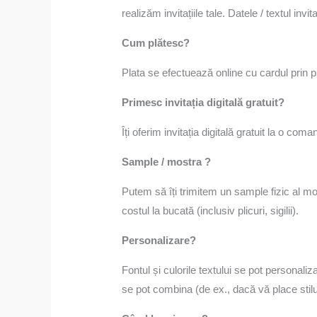
realizăm invitațiile tale. Datele / textul in
Cum plătesc?
Plata se efectuează online cu cardul prin 
Primesc invitația digitală gratuit?
Îți oferim invitația digitală gratuit la o co
Sample / mostra ?
Putem să îți trimitem un sample fizic al mo
costul la bucată (inclusiv plicuri, sigilii).
Personalizare?
Fontul și culorile textului se pot personaliz
se pot combina (de ex., dacă vă place stilul