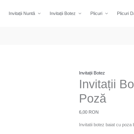
Invitații Nuntă
Invitații Botez
Plicuri
Plicuri D
Cantitate
Invitații
Botez
-
Invitații Botez
Invitații B
Băiat00
Poză
Poză
6,00
RON
Invitatii botez baiat cu poza