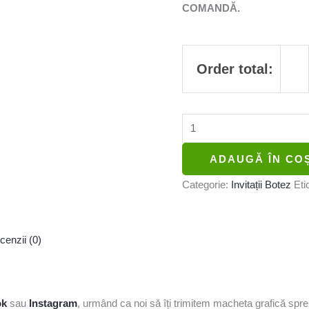
COMANDĂ.
Order total:
ADAUGĂ ÎN CO
Categorie:
Invitații Botez
Eti
cenzii (0)
ok
sau
Instagram
, urmând ca noi să îți trimitem macheta grafică sp