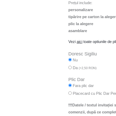
Prețul include:
personalizare
tipărire pe carton la alege
plic la alegere
asamblare
Vezi
aici
toate optiunile de pli
Doresc Sigiliu
Nu
Da
(
+
2,50
RON
)
Plic Dar
Fara plic dar
Placecard cu Plic Dar Pe
❗❗❗
Datele / textul invitației
comenzii, după ce completa