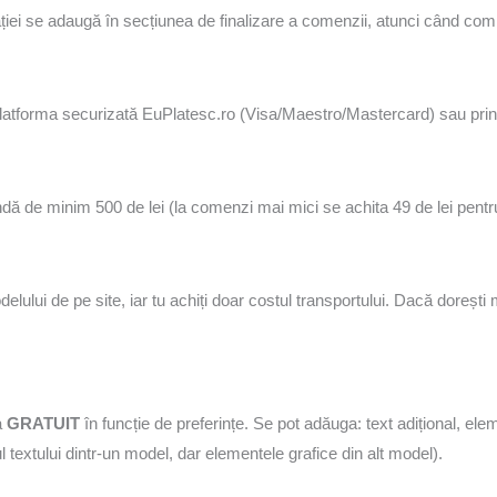
vitației se adaugă în secțiunea de finalizare a comenzii, atunci când comp
platforma securizată EuPlatesc.ro (Visa/Maestro/Mastercard) sau prin
mandă de minim 500 de lei (la comenzi mai mici se achita 49 de lei pentru 
delului de pe site, iar tu achiți doar costul transportului. Dacă doreș
a
GRATUIT
în funcție de preferințe. Se pot adăuga: text adițional, ele
 textului dintr-un model, dar elementele grafice din alt model).