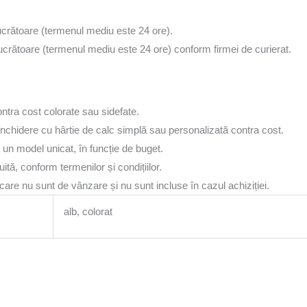
lucrătoare (termenul mediu este 24 ore).
lucrătoare (termenul mediu este 24 ore) conform firmei de curierat.
ontra cost colorate sau sidefate.
i, închidere cu hârtie de calc simplă sau personalizată contra cost.
 un model unicat, în funcție de buget.
tă, conform termenilor și condițiilor.
are nu sunt de vânzare și nu sunt incluse în cazul achiziției.
alb, colorat