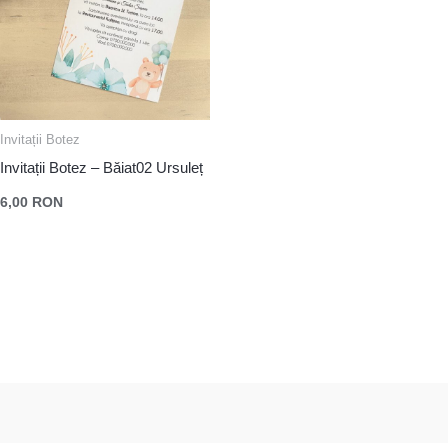
Invitații Botez
Invitații Botez – Băiat02 Ursuleț
6,00
RON