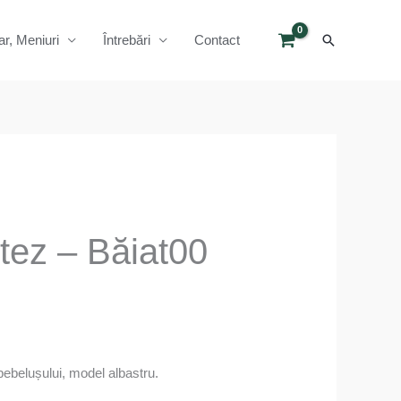
Search
ar, Meniuri
Întrebări
Contact
otez – Băiat00
 bebelușului, model albastru.