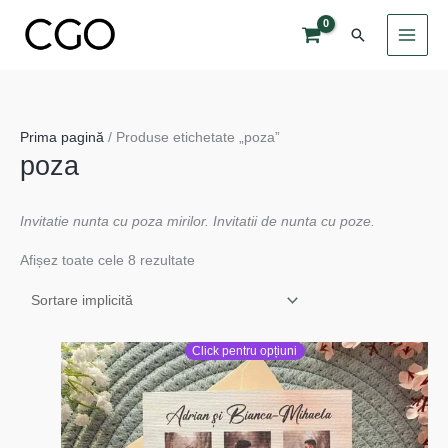
Skip
Search
to
content
Prima pagină
/ Produse etichetate „poza”
poza
Invitatie nunta cu poza mirilor. Invitatii de nunta cu poze.
Afișez toate cele 8 rezultate
Click pentru opțiuni