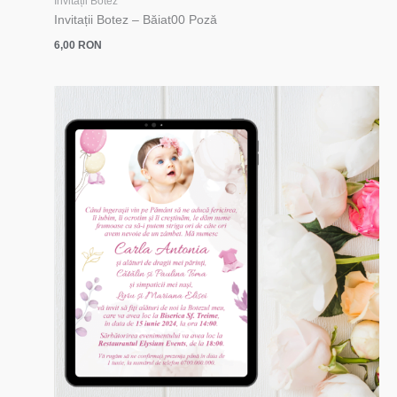
Invitații Botez
Invitații Botez – Băiat00 Poză
6,00
RON