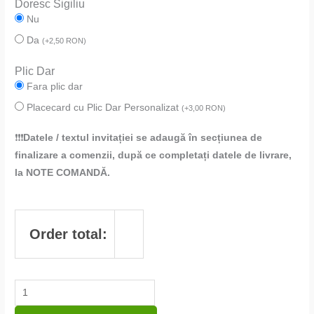
Doresc Sigiliu
Nu
Da
(
+
2,50
RON
)
Plic Dar
Fara plic dar
Placecard cu Plic Dar Personalizat
(
+
3,00
RON
)
❗❗❗
Datele / textul invitației se adaugă în secțiunea de
finalizare a comenzii, după ce completați datele de livrare,
la NOTE COMANDĂ.
Order total: