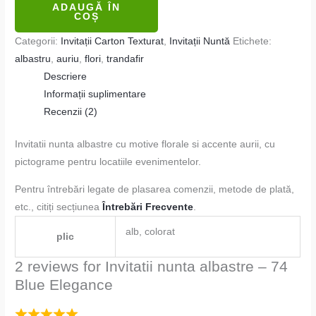
ADAUGĂ ÎN
COȘ
Categorii:
Invitații Carton Texturat
,
Invitații Nuntă
Etichete:
albastru
,
auriu
,
flori
,
trandafir
Descriere
Informații suplimentare
Recenzii (2)
Invitatii nunta albastre cu motive florale si accente aurii, cu
pictograme pentru locatiile evenimentelor.
Pentru întrebări legate de plasarea comenzii, metode de plată,
etc., citiți secțiunea
Întrebări Frecvente
.
alb, colorat
plic
2 reviews for
Invitatii nunta albastre – 74
Blue Elegance