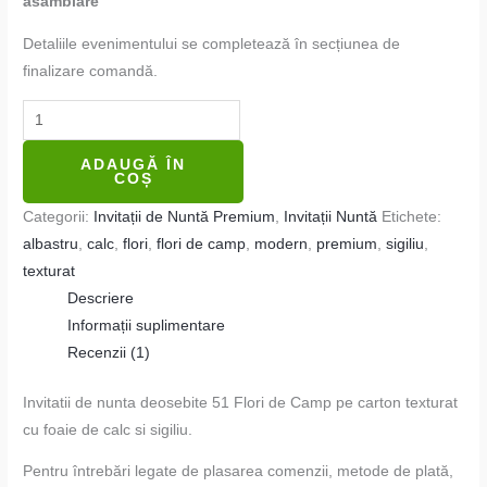
asamblare
Detaliile evenimentului se completează în secțiunea de
finalizare comandă.
ADAUGĂ ÎN
COȘ
Categorii:
Invitații de Nuntă Premium
,
Invitații Nuntă
Etichete:
albastru
,
calc
,
flori
,
flori de camp
,
modern
,
premium
,
sigiliu
,
texturat
Descriere
Informații suplimentare
Recenzii (1)
Invitatii de nunta deosebite 51 Flori de Camp pe carton texturat
cu foaie de calc si sigiliu.
Pentru întrebări legate de plasarea comenzii, metode de plată,