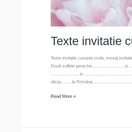
Texte invitatie 
Texte invitatie cununie civila, mesaj invitat
Două suflete pereche,………………… și ………………
………………. și ………….. ………………….. și
oficia……..la Primăria ……………………
Read More »