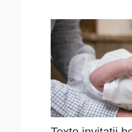
Texte
invitatii
botez
Texte invitatii b