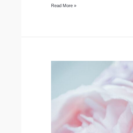
Read More »
Texte
invitatie
cununie
civila