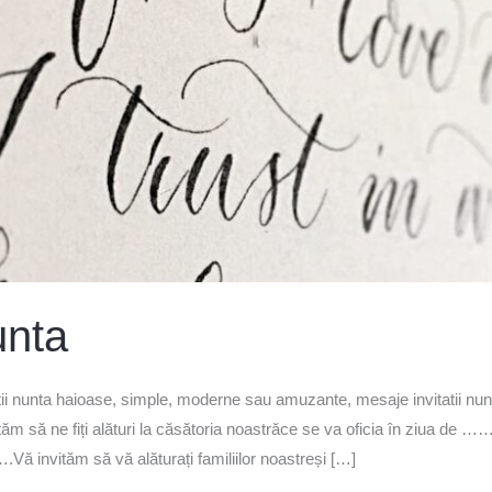
unta
tatii nunta haioase, simple, moderne sau amuzante, mesaje invitatii nun
ă ne fiți alături la căsătoria noastrăce se va oficia în ziua
ităm să vă alăturați familiilor noastreși […]