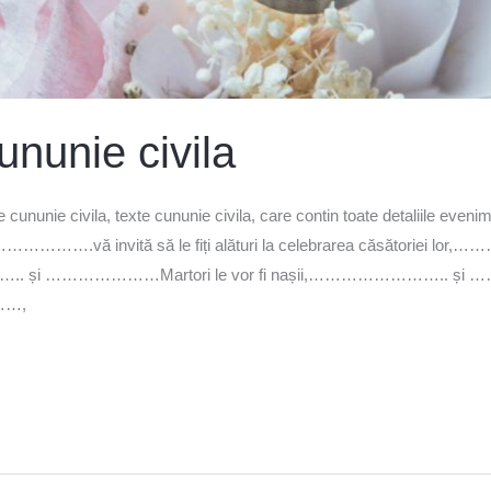
cununie civila
ie cununie civila, texte cununie civila, care contin toate detaliile eveni
.vă invită să le fiți alături la celebrarea căsătoriei lor,………
 …………………Martori le vor fi nașii,…………………….. și …………
……,