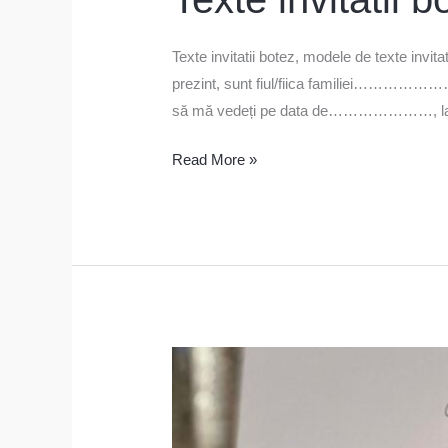
Texte invitatii botez, modele de texte invi
prezint, sunt fiul/fiica familiei……
să mă vedeți pe data de…………………, la ora
Read More »
Text
plic
bani
nunta