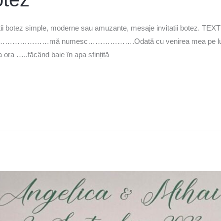
tatii botez simple, moderne sau amuzante, mesaje invitatii botez. TEXT 
……………………………mă numesc……………….Odată cu venirea mea pe lume vă
 …..făcând baie în apa sfințită