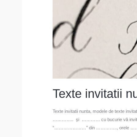
Texte invitatii n
Texte invitatii nunta, modele de texte invi
………….. și ………… cu bucurie vă invităm s
“…………………” din ………….., orele …….Vă inv