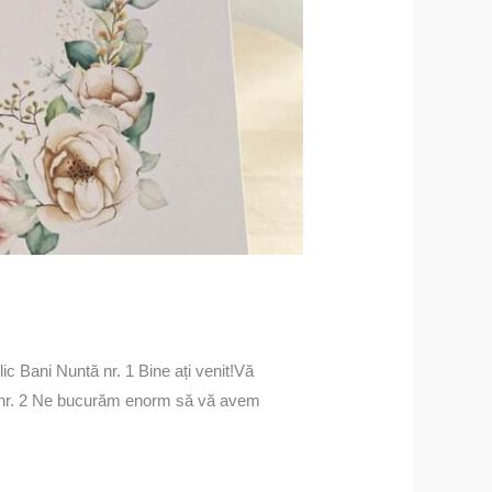
lic Bani Nuntă nr. 1 Bine ați venit!Vă
tă nr. 2 Ne bucurăm enorm să vă avem