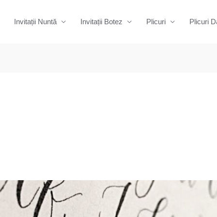
Invitații Nuntă
Invitații Botez
Plicuri
Plicuri D