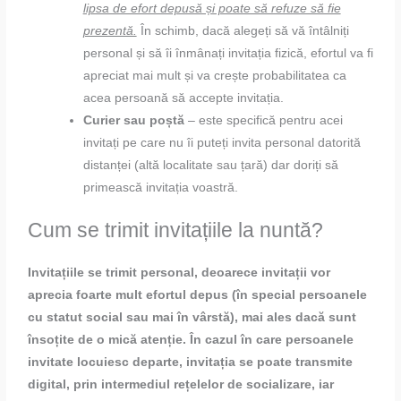
lipsa de efort depusă și poate să refuze să fie
prezentă.
În schimb, dacă alegeți să vă întâlniți
personal și să îi înmânați invitația fizică, efortul va fi
apreciat mai mult și va crește probabilitatea ca
acea persoană să accepte invitația.
Curier sau poștă
– este specifică pentru acei
invitați pe care nu îi puteți invita personal datorită
distanței (altă localitate sau țară) dar doriți să
primească invitația voastră.
Cum se trimit invitațiile la nuntă?
Invitațiile se trimit personal, deoarece invitații vor
aprecia foarte mult efortul depus (în special persoanele
cu statut social sau mai în vârstă), mai ales dacă sunt
însoțite de o mică atenție. În cazul în care persoanele
invitate locuiesc departe, invitația se poate transmite
digital, prin intermediul rețelelor de socializare, iar