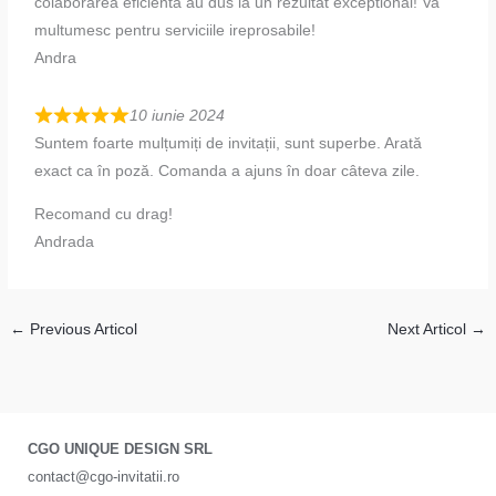
colaborarea eficienta au dus la un rezultat exceptional! Va
multumesc pentru serviciile ireprosabile!
Andra
10 iunie 2024
Suntem foarte mulțumiți de invitații, sunt superbe. Arată
exact ca în poză. Comanda a ajuns în doar câteva zile.
Recomand cu drag!
Andrada
←
Previous Articol
Next Articol
→
CGO UNIQUE DESIGN SRL
contact@cgo-invitatii.ro