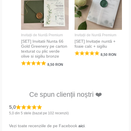
Invitații de Nuntă Premium
Invitații de Nuntă Premium
[SET] Invitatii Nunta 66
[SET] Invitație nuntă +
Gold Greenery pe carton
foaie calc + sigiliu
texturat cu plic verde
8,50
RON
olive si sigiliu bronze
8,50
RON
Ce spun clienții noștri ❤️
5,0
5,0 din 5 stele (bazat pe 102 recenzii)
Vezi toate recenziile de pe Facebook
aici
.