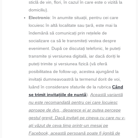
sticlă de vin, flori, în cazul în care este o vizită la
domiciliu).
Electronic
: în anumite situații, pentru cei care
locuiesc în altă localitate sau țară, este mai la
îndemână să comunicați prin rețelele de
socializare ca să le transmiteți vestea despre
eveniment. După ce discutați telefonic, le puteți
transmite și versiunea digitală, iar dacă doriți le
puteți trimite și versiunea fizică (vă oferă
posibilitatea de follow-up, acestea ajungând la
invitații dumneavoastră la termenul dorit de voi,
luând în considerare sfaturile de la rubrica
Când
se trimit invitațiile de nuntă
).
Această variantă
nu este recomandată pentru cei care locuiesc
aproape de dvs., deoarece ei ar putea percepe
gestul greșit. Dacă invitați pe cineva cu care nu v-
ați văzut de ceva timp printr-un mesaj pe
Facebook, această persoană poate fi jignită de