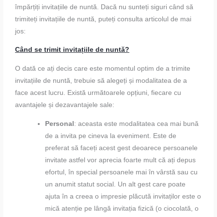
împărțiți invitațiile de nuntă. Dacă nu sunteți siguri când să
trimiteți invitațiile de nuntă, puteți consulta articolul de mai
jos:
Când se trimit invitațiile de nuntă?
O dată ce ați decis care este momentul optim de a trimite
invitațiile de nuntă, trebuie să alegeți și modalitatea de a
face acest lucru. Există următoarele opțiuni, fiecare cu
avantajele și dezavantajele sale:
Personal
: aceasta este modalitatea cea mai bună
de a invita pe cineva la eveniment. Este de
preferat să faceți acest gest deoarece persoanele
invitate astfel vor aprecia foarte mult că ați depus
efortul, în special persoanele mai în vârstă sau cu
un anumit statut social. Un alt gest care poate
ajuta în a creea o impresie plăcută invitaților este o
mică atenție pe lângă invitația fizică (o ciocolată, o