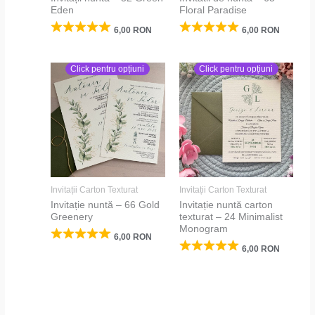
Eden
Floral Paradise
6,00
RON
6,00
RON
Click pentru opțiuni
Click pentru opțiuni
Invitații Carton Texturat
Invitații Carton Texturat
Invitație nuntă – 66 Gold
Invitație nuntă carton
Greenery
texturat – 24 Minimalist
Monogram
6,00
RON
6,00
RON