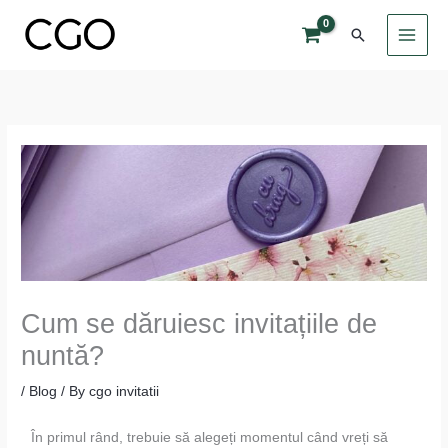
Skip
Search
to
content
Cum se dăruiesc invitațiile de
nuntă?
/
Blog
/ By
cgo invitatii
În primul rând, trebuie să alegeți momentul când vreți să