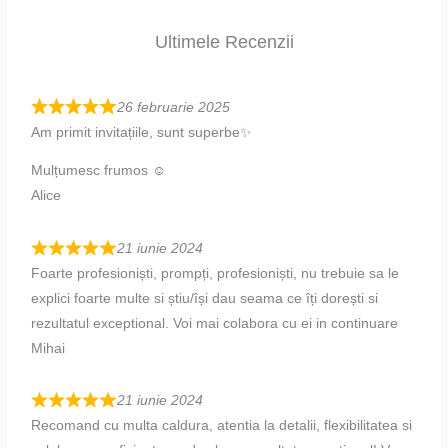
Ultimele Recenzii
26 februarie 2025
Am primit invitațiile, sunt superbe✨
Mulțumesc frumos ☺️
Alice
21 iunie 2024
Foarte profesioniști, prompți, profesioniști, nu trebuie sa le
explici foarte multe si știu/își dau seama ce îți dorești si
rezultatul exceptional. Voi mai colabora cu ei in continuare
Mihai
21 iunie 2024
Recomand cu multa caldura, atentia la detalii, flexibilitatea si