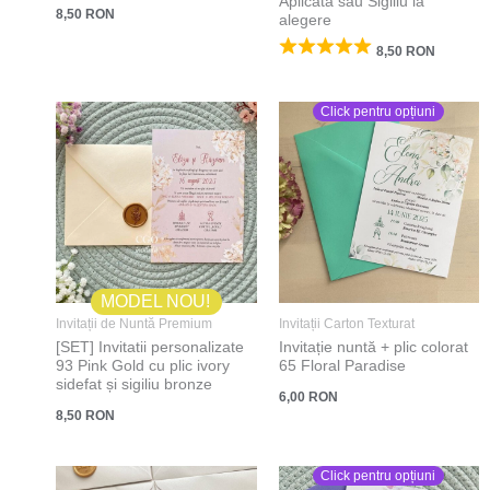
Aplicata sau Sigiliu la
8,50
RON
alegere
8,50
RON
Click pentru opțiuni
MODEL NOU!
Invitații de Nuntă Premium
Invitații Carton Texturat
[SET] Invitatii personalizate
Invitație nuntă + plic colorat
93 Pink Gold cu plic ivory
65 Floral Paradise
sidefat și sigiliu bronze
6,00
RON
8,50
RON
Click pentru opțiuni