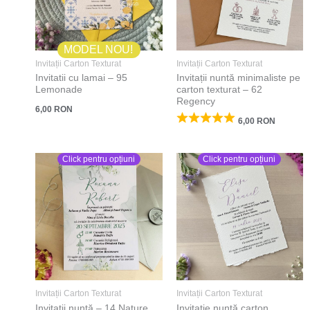
MODEL NOU!
Invitații Carton Texturat
Invitații Carton Texturat
Invitatii cu lamai – 95
Invitații nuntă minimaliste pe
Lemonade
carton texturat – 62
Regency
6,00
RON
6,00
RON
Click pentru opțiuni
Click pentru opțiuni
Invitații Carton Texturat
Invitații Carton Texturat
Invitații nuntă – 14 Nature
Invitație nuntă carton