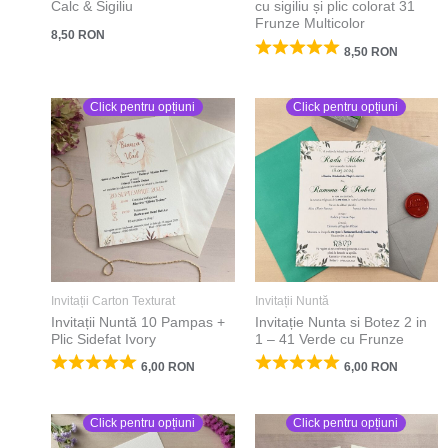
Calc & Sigiliu
cu sigiliu și plic colorat 31
Frunze Multicolor
8,50
RON
8,50
RON
Click pentru opțiuni
Click pentru opțiuni
Invitații Carton Texturat
Invitații Nuntă
Invitații Nuntă 10 Pampas +
Invitație Nunta si Botez 2 in
Plic Sidefat Ivory
1 – 41 Verde cu Frunze
6,00
RON
6,00
RON
Click pentru opțiuni
Click pentru opțiuni