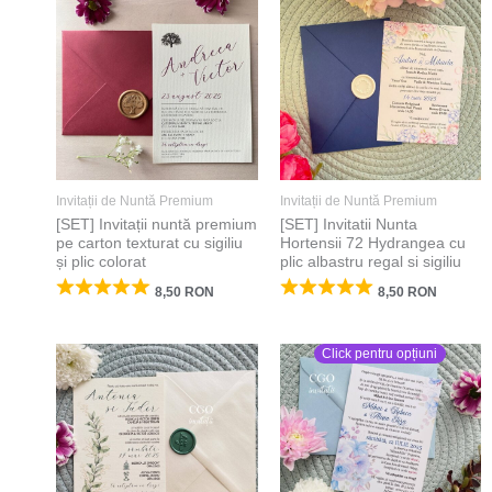
Invitații de Nuntă Premium
Invitații de Nuntă Premium
[SET] Invitații nuntă premium
[SET] Invitatii Nunta
pe carton texturat cu sigiliu
Hortensii 72 Hydrangea cu
și plic colorat
plic albastru regal si sigiliu
8,50
RON
8,50
RON
Click pentru opțiuni