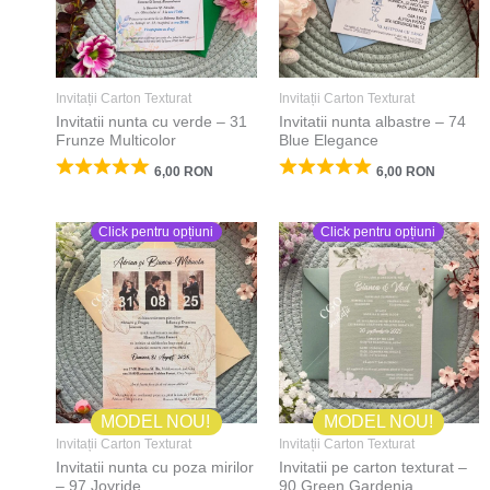
Invitații Carton Texturat
Invitații Carton Texturat
Invitatii nunta cu verde – 31
Invitatii nunta albastre – 74
Frunze Multicolor
Blue Elegance
6,00
RON
6,00
RON
Click pentru opțiuni
Click pentru opțiuni
MODEL NOU!
MODEL NOU!
Invitații Carton Texturat
Invitații Carton Texturat
Invitatii nunta cu poza mirilor
Invitatii pe carton texturat –
– 97 Joyride
90 Green Gardenia