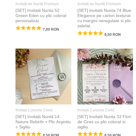
Invitații de Nuntă Premium
Invitații de Nuntă Premium
[SET] Invitatii Nunta 52
[SET] Invitatii Nunta 74 Blue
Green Eden cu plic colorat
Elegance pe carton texturat
personalizat
cu margini neregulate si plic
sidefat
7,00
RON
8,50
RON
Invitații Cununie Civilă
Invitații Cununie Civilă
[SET] Invitații Nuntă 14
[SET] Invitatii Nunta 33 Flori
Nature Rebirth + Plic Argintiu
de Cires cu plic colorat si
+ Sigiliu
sigiliu
8,50
RON
8,50
RON