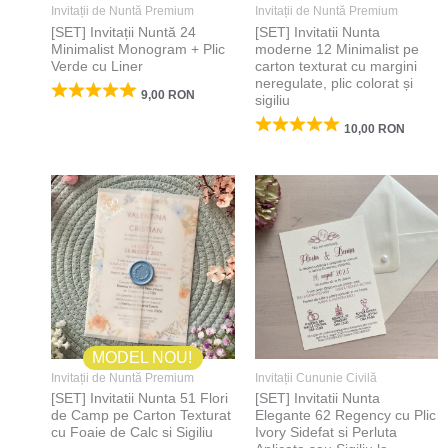
Invitații de Nuntă Premium
Invitații de Nuntă Premium
[SET] Invitații Nuntă 24
[SET] Invitatii Nunta
Minimalist Monogram + Plic
moderne 12 Minimalist pe
Verde cu Liner
carton texturat cu margini
neregulate, plic colorat și
9,00
RON
sigiliu
10,00
RON
MODEL NOU!
Invitații de Nuntă Premium
Invitații Cununie Civilă
[SET] Invitatii Nunta 51 Flori
[SET] Invitatii Nunta
de Camp pe Carton Texturat
Elegante 62 Regency cu Plic
cu Foaie de Calc si Sigiliu
Ivory Sidefat si Perluta