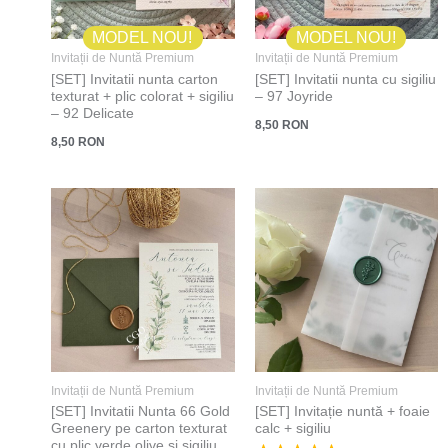
MODEL NOU!
MODEL NOU!
Invitații de Nuntă Premium
Invitații de Nuntă Premium
[SET] Invitatii nunta carton
[SET] Invitatii nunta cu sigiliu
texturat + plic colorat + sigiliu
– 97 Joyride
– 92 Delicate
8,50
RON
8,50
RON
Invitații de Nuntă Premium
Invitații de Nuntă Premium
[SET] Invitatii Nunta 66 Gold
[SET] Invitație nuntă + foaie
Greenery pe carton texturat
calc + sigiliu
cu plic verde olive si sigiliu