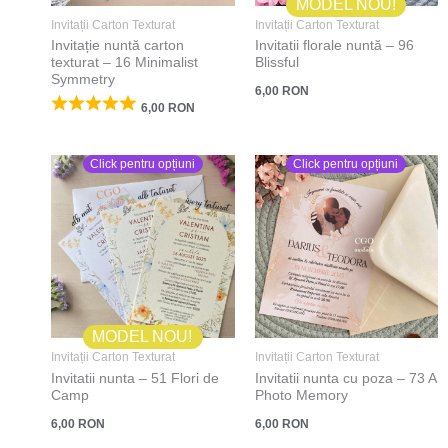
MODEL NOU!
Invitații Carton Texturat
Invitații Carton Texturat
Invitație nuntă carton
Invitatii florale nuntă – 96
texturat – 16 Minimalist
Blissful
Symmetry
6,00
RON
6,00
RON
Click pentru opțiuni
Click pentru opțiuni
MODEL NOU!
Invitații Carton Texturat
Invitații Carton Texturat
Invitatii nunta – 51 Flori de
Invitatii nunta cu poza – 73 A
Camp
Photo Memory
6,00
RON
6,00
RON