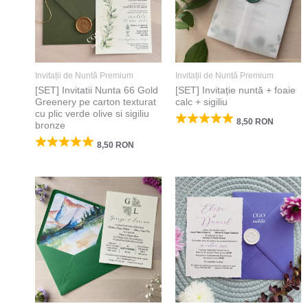
Invitații de Nuntă Premium
Invitații de Nuntă Premium
[SET] Invitatii Nunta 66 Gold
[SET] Invitație nuntă + foaie
Greenery pe carton texturat
calc + sigiliu
cu plic verde olive si sigiliu
8,50
RON
bronze
8,50
RON