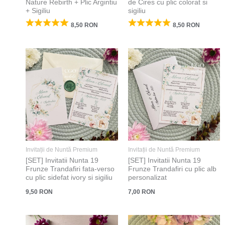
Nature Rebirth + Plic Argintiu
de Cires cu plic colorat si
+ Sigiliu
sigiliu
8,50
RON
8,50
RON
Invitații de Nuntă Premium
Invitații de Nuntă Premium
[SET] Invitatii Nunta 19
[SET] Invitatii Nunta 19
Frunze Trandafiri fata-verso
Frunze Trandafiri cu plic alb
cu plic sidefat ivory si sigiliu
personalizat
9,50
RON
7,00
RON