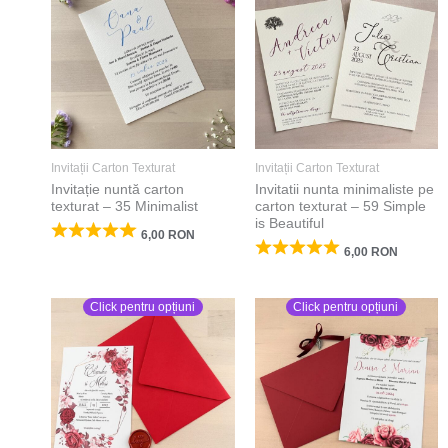
Invitații Carton Texturat
Invitații Carton Texturat
Invitație nuntă carton
Invitatii nunta minimaliste pe
texturat – 35 Minimalist
carton texturat – 59 Simple
is Beautiful
6,00
RON
6,00
RON
Click pentru opțiuni
Click pentru opțiuni