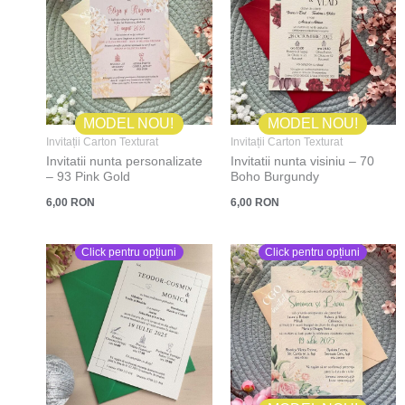
MODEL NOU!
MODEL NOU!
Invitații Carton Texturat
Invitații Carton Texturat
Invitatii nunta personalizate
Invitatii nunta visiniu – 70
– 93 Pink Gold
Boho Burgundy
6,00
RON
6,00
RON
Click pentru opțiuni
Click pentru opțiuni