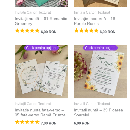
Invitații Carton Texturat
Invitații Carton Texturat
Invitații nuntă – 61 Romantic
Invitație modernă – 18
Greenery
Purple Roses
6,00
RON
6,00
RON
Click pentru opțiuni
Click pentru opțiuni
Invitații Carton Texturat
Invitații Carton Texturat
Invitație nuntă față-verso –
Invitații nuntă – 39 Floarea
05 față-verso Ramă Frunze
Soarelui
6,00
RON
7,00
RON