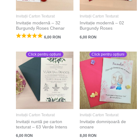
Invitații Carton Texturat
Invitații Carton Texturat
Invitație modernă – 32
Invitație modernă – 02
Burgundy Roses Chenar
Burgundy Roses
6,00
RON
6,00
RON
Click pentru opțiuni
Click pentru opțiuni
Invitații Carton Texturat
Invitații Carton Texturat
Invitații nuntă pe carton
Invitație domnișoară de
texturat – 63 Verde Intens
onoare
6,00
RON
8,00
RON