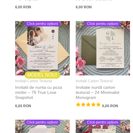
6,00
RON
6,00
RON
Click pentru opțiuni
Click pentru opțiuni
MODEL NOU!
Invitații Carton Texturat
Invitații Carton Texturat
Invitatii de nunta cu poza
Invitație nuntă carton
mirilor – 78 True Love
texturat – 24 Minimalist
Snapshot
Monogram
6,00
RON
6,00
RON
Click pentru opțiuni
Click pentru opțiuni