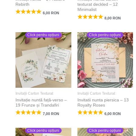
Rebirth
texturat deckled – 12
Minimalist
6,00
RON
8,00
RON
Click pentru opțiuni
Click pentru opțiuni
Invitații Carton Texturat
Invitații Carton Texturat
Invitație nuntă față-verso –
Invitatii nunta piersica – 13
19 Frunze și Trandafiri
Royalty Roses
7,00
RON
6,00
RON
Click pentru opțiuni
Click pentru opțiuni