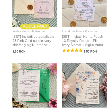
MODEL NOU!
Invitații de Nuntă Premium
Invitații de Nuntă Premium
[SET] Invitatii personalizate
[SET] Invitatii Nunta Peach
93 Pink Gold cu plic ivory
13 Royalty Roses + Plic
sidefat și sigiliu bronze
Ivory Sidefat + Sigiliu Auriu
8,50
RON
8,50
RON